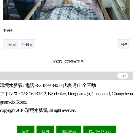
事例4
이전글
다음글
목록
LOGIN
CONTACT US
環境水脈氣 / 電話 +82 1899-3907 / 代表 月山 全容勳
アドレス : #23~26, B1F, 2, Beodeul-ro, Dongnam-gu, Cheonan-si, Chungcheon
gnam-do, Korea
copyright 2016 環境水脈氣. all right reserved.
日本
韓国
電話連結
PCバージョン