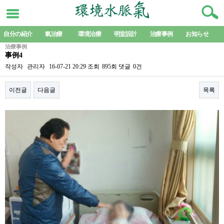
自分の紹介
氣治療
環境治療
明堂設計
治療事例
お知らせ
治療事例
事例4
작성자
관리자
16-07-21 20:29
조회
895회
댓글
0건
이전글
다음글
목록
본문