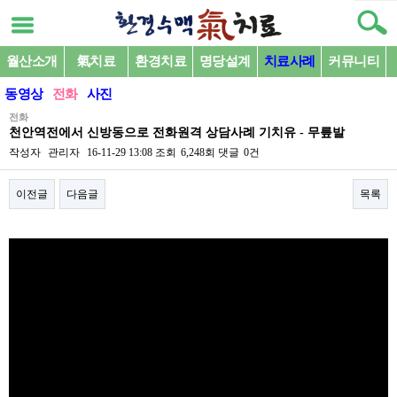
월산소개
氣치료
환경치료
명당설계
치료사례
커뮤니티
동영상
전화
사진
전화
천안역전에서 신방동으로 전화원격 상담사례 기치유 - 무릎발
작성자
관리자
16-11-29 13:08
조회
6,248회
댓글
0건
이전글
다음글
목록
본문