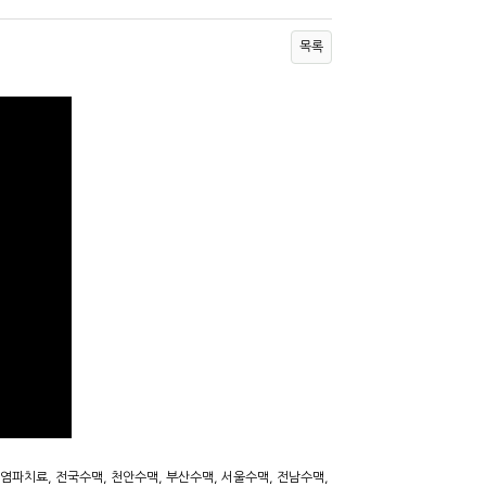
목록
 염파치료, 전국수맥, 천안수맥, 부산수맥, 서울수맥, 전남수맥,