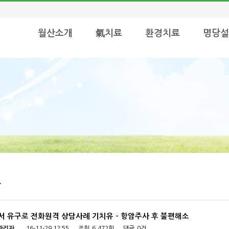
월산소개
氣치료
환경치료
명당설
화
서 유구로 전화원격 상담사례 기치유 - 항암주사 후 불편해소
관리자
16-11-29 12:55
조회
6,472회
댓글
0건