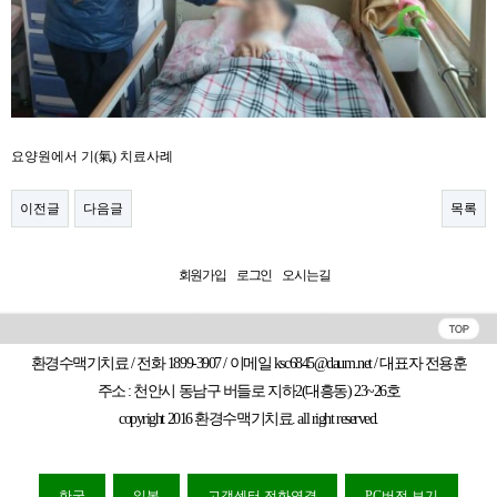
요양원에서 기(氣) 치료사례​
이전글
다음글
목록
회원가입
로그인
오시는길
환경수맥기치료 / 전화 1899-3907 / 이메일 ksc6845@daum.net / 대표자 전용훈
주소 : 천안시 동남구 버들로 지하2(대흥동) 23~26호
copyright 2016 환경수맥기치료. all right reserved.
한국
일본
고객센터 전화연결
PC버전 보기