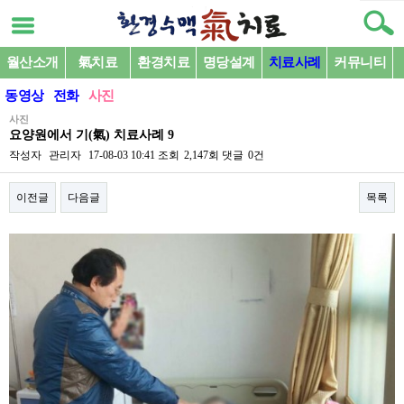
월산소개
氣치료
환경치료
명당설계
치료사례
커뮤니티
동영상
전화
사진
사진
요양원에서 기(氣) 치료사례 9
작성자
관리자
17-08-03 10:41
조회
2,147회
댓글
0건
이전글
다음글
목록
본문